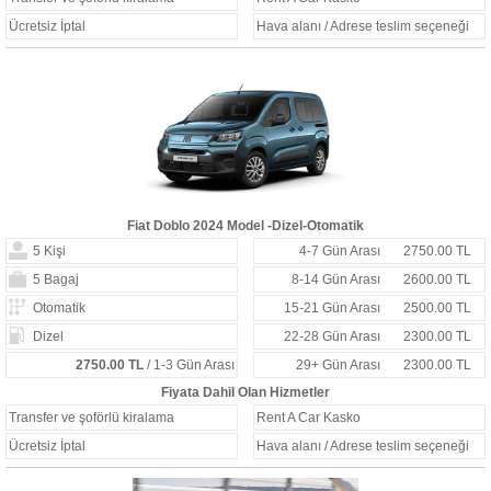
Ücretsiz İptal
Hava alanı / Adrese teslim seçeneği
Fiat Doblo 2024 Model -Dizel-Otomatik
5 Kişi
4-7 Gün Arası
2750.00 TL
5 Bagaj
8-14 Gün Arası
2600.00 TL
Otomatik
15-21 Gün Arası
2500.00 TL
Dizel
22-28 Gün Arası
2300.00 TL
2750.00 TL
/ 1-3 Gün Arası
29+ Gün Arası
2300.00 TL
Fiyata Dahil Olan Hizmetler
Transfer ve şoförlü kiralama
Rent A Car Kasko
Ücretsiz İptal
Hava alanı / Adrese teslim seçeneği