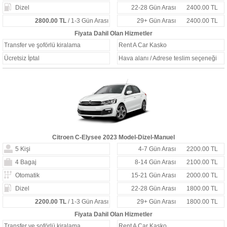
Dizel
22-28 Gün Arası
2400.00 TL
2800.00 TL
/ 1-3 Gün Arası
29+ Gün Arası
2400.00 TL
Fiyata Dahil Olan Hizmetler
Transfer ve şoförlü kiralama
Rent A Car Kasko
Ücretsiz İptal
Hava alanı / Adrese teslim seçeneği
Citroen C-Elysee 2023 Model-Dizel-Manuel
5 Kişi
4-7 Gün Arası
2200.00 TL
4 Bagaj
8-14 Gün Arası
2100.00 TL
Otomatik
15-21 Gün Arası
2000.00 TL
Dizel
22-28 Gün Arası
1800.00 TL
2200.00 TL
/ 1-3 Gün Arası
29+ Gün Arası
1800.00 TL
Fiyata Dahil Olan Hizmetler
Transfer ve şoförlü kiralama
Rent A Car Kasko