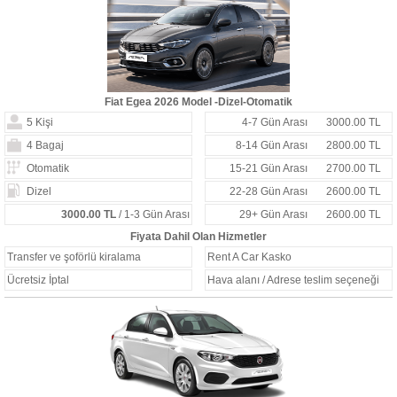
Fiat Egea 2026 Model -Dizel-Otomatik
5 Kişi
4-7 Gün Arası
3000.00 TL
4 Bagaj
8-14 Gün Arası
2800.00 TL
Otomatik
15-21 Gün Arası
2700.00 TL
Dizel
22-28 Gün Arası
2600.00 TL
3000.00 TL
/ 1-3 Gün Arası
29+ Gün Arası
2600.00 TL
Fiyata Dahil Olan Hizmetler
Transfer ve şoförlü kiralama
Rent A Car Kasko
Ücretsiz İptal
Hava alanı / Adrese teslim seçeneği