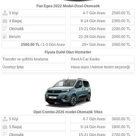
Fiat Egea 2022 Model-Dizel-Otomatik
5 Kişi
4-7 Gün Arası
2500.00 TL
4 Bagaj
8-14 Gün Arası
2300.00 TL
Otomatik
15-21 Gün Arası
2200.00 TL
Benzin
22-28 Gün Arası
2000.00 TL
2500.00 TL
/ 1-3 Gün Arası
29+ Gün Arası
2000.00 TL
Fiyata Dahil Olan Hizmetler
Transfer ve şoförlü kiralama
Rent A Car Kasko
Ücretsiz İptal
Hava alanı / Adrese teslim seçeneği
Opel Combo-2026 model-Otomatik Vites
5 Kişi
4-7 Gün Arası
3000.00 TL
5 Bagaj
8-14 Gün Arası
2800.00 TL
Otomatik
15-21 Gün Arası
2700.00 TL