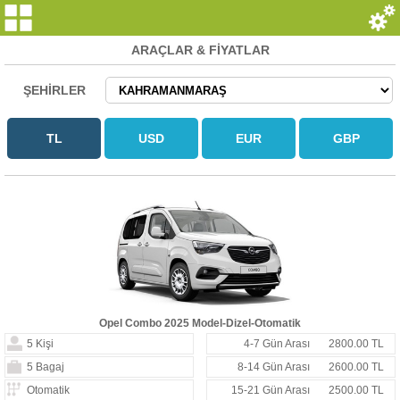
ARAÇLAR & FİYATLAR
ŞEHİRLER
Opel Combo 2025 Model-Dizel-Otomatik
5 Kişi
4-7 Gün Arası
2800.00 TL
5 Bagaj
8-14 Gün Arası
2600.00 TL
Otomatik
15-21 Gün Arası
2500.00 TL