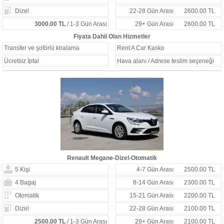
Dizel
22-28 Gün Arası
2600.00 TL
3000.00 TL
/ 1-3 Gün Arası
29+ Gün Arası
2600.00 TL
Fiyata Dahil Olan Hizmetler
Transfer ve şoförlü kiralama
Rent A Car Kasko
Ücretsiz İptal
Hava alanı / Adrese teslim seçeneği
Renault Megane-Dizel-Otomatik
5 Kişi
4-7 Gün Arası
2500.00 TL
4 Bagaj
8-14 Gün Arası
2300.00 TL
Otomatik
15-21 Gün Arası
2200.00 TL
Dizel
22-28 Gün Arası
2100.00 TL
2500.00 TL
/ 1-3 Gün Arası
29+ Gün Arası
2100.00 TL